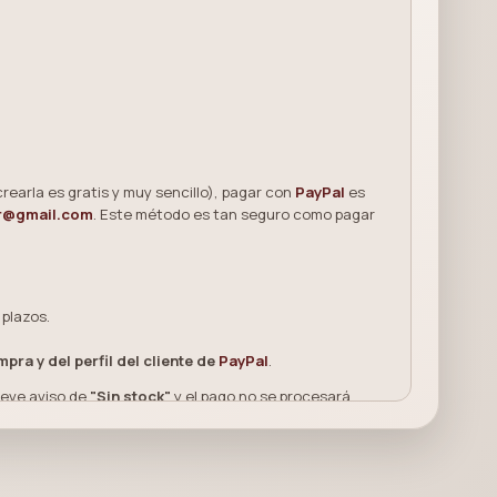
 crearla es gratis y muy sencillo), pagar con
PayPal
es
r@gmail.com
. Este método es tan seguro como pagar
 plazos.
pra y del perfil del cliente de
PayPal
.
reve aviso de
"Sin stock"
y el pago no se procesará.
PayPal mantiene protegida tu información. Por ejemplo,
número de tu tarjeta o de tu cuenta bancaria. No tienes