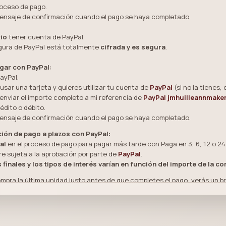
roceso de pago.
mensaje de confirmación cuando el pago se haya completado.
io
tener cuenta de PayPal.
egura de PayPal está totalmente
cifrada y es segura
.
agar con PayPal:
PayPal.
o usar una tarjeta y quieres utilizar tu cuenta de
PayPal
(si no la tienes,
enviar el importe completo a mi referencia de
PayPal
jmhuilleannmake
édito o débito.
mensaje de confirmación cuando el pago se haya completado.
pción de pago a plazos con PayPal:
al
en el proceso de pago para pagar más tarde con Paga en 3, 6, 12 o 24
e sujeta a la aprobación por parte de
PayPal
.
finales y los tipos de interés varían en función del importe de la com
compra la última unidad justo antes de que completes el pago, verás un b
PayPal?
s un método de pago extendido en todo el mundo, sino también seguro. 
un pago, el destinatario no recibe datos financieros sensibles como el 