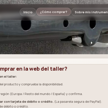
¿Cómo comprar?
Inicio
Sobre mis instrumen
prar en la web del taller?
 el taller:
 del producto y comprueba la disponibilidad.
 región (Europa / Resto del mundo / España) y confirma.
ar con tarjeta de débito o crédito.
(La pasarela segura de PayPal).
 de débito o crédito.