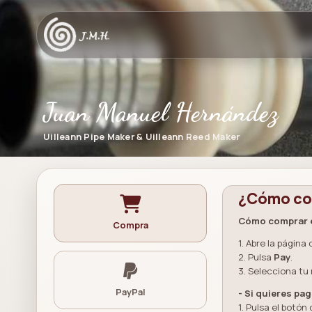
Juan Manuel Hernández
Uilleann Pipe Maker & Uilleann Reed Maker
¿Cómo com
Cómo comprar en
Compra
1. Abre la página
2. Pulsa
Pay
.
3. Selecciona tu
PayPal
- Si quieres pag
1. Pulsa el botón