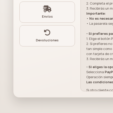
2. Completa el p
3. Recibirás un 
Importante:
Envíos
•
No es necesar
• La pasarela s
- Si prefieres p
1. Elige el botón 
Devoluciones
2. Si prefieres n
tan simple como 
con tarjeta de cr
3. Recibirás un 
- Si eliges la o
Selecciona
PayP
Operación siempr
Las condiciones 
Si otro cliente 
¿Por qué 
Porque no solo e
cuando realizas 